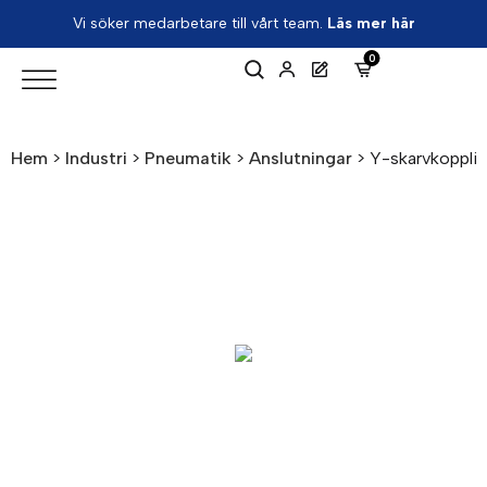
Vi söker medarbetare till vårt team.
Läs mer här
0
Hem
>
Industri
>
Pneumatik
>
Anslutningar
>
Y-skarvkoppli