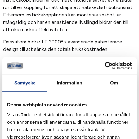
rör till en koppling för att skapa ett vätskedistributionsnät.
Eftersom instickskopplingen kan monteras snabbt, är
mångsidig och har en enastående livslängd bidrar den till
att öka maskineffektiviteten.
Dessutom bidrar LF 3000®:s avancerade patenterade
design till att sänka den totala brukskostnaden.
Egenskaper/fördelar:
– Extrem hållbarhet för optimal lönsamhet
Samtycke
Information
Om
• 40 års expertis
• Uppfyller ISO 14743
• Perfekt för vakuum- och trycktillämpningar
Denna webbplats använder cookies
• Testad livslängd enligt kraven i direktiv 2006/42/EG
• Material med hög beständighet
Vi använder enhetsidentifierare för att anpassa innehållet
• Produktens och utrustningens hållbarhet
och annonserna till användarna, tillhandahålla funktioner
för sociala medier och analysera vår trafik. Vi
– Maximal maskineffektivitet
vidarebefordrar även sådana identifierare och annan