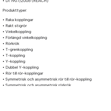
• DI: 1907/2006 (REACH)
Produkttyper:
• Raka kopplingar
• Rakt stigrör
• Vinkelkoppling
• Förlängd vinkelkoppling
• Rörkrök
• T-grenkoppling
• T-koppling
• Y-koppling
• Dubbel Y-koppling
• Rör till rör-kopplingar
• Symmetrisk och asymmetrisk rör till rör-koppling
• Symmetrisk och asymmetrisk rörkrök
• Symmetrisk och asymmetrisk T-koppling
• Symmetrisk och asymmetrisk enkel Y-koppling
• Symmetrisk och asymmetrisk korskoppling
• Skottgenomgångskopplingar