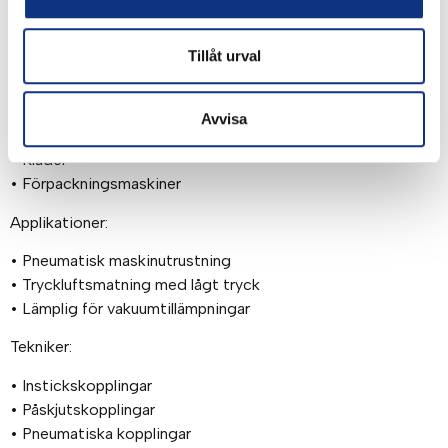
Marknader:
Tillåt urval
• Fabriksautomatisering
• Fordonsmonteringsanläggningar
• Livsmedel
Avvisa
• Halvledare
• Kläder
• Förpackningsmaskiner
Applikationer:
• Pneumatisk maskinutrustning
• Tryckluftsmatning med lågt tryck
• Lämplig för vakuumtillämpningar
Tekniker:
• Instickskopplingar
• Påskjutskopplingar
• Pneumatiska kopplingar