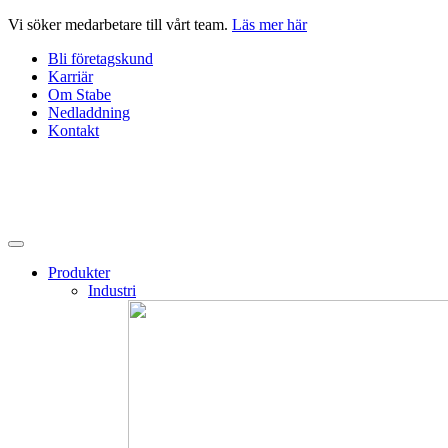
Hoppa
Vi söker medarbetare till vårt team.
Läs mer här
till
Bli företagskund
innehåll
Karriär
Om Stabe
Nedladdning
Kontakt
Produkter
Industri