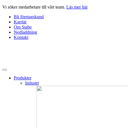
Hoppa
Vi söker medarbetare till vårt team.
Läs mer här
till
Bli företagskund
innehåll
Karriär
Om Stabe
Nedladdning
Kontakt
Produkter
Industri