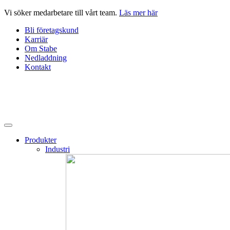
Hoppa
Vi söker medarbetare till vårt team.
Läs mer här
till
Bli företagskund
innehåll
Karriär
Om Stabe
Nedladdning
Kontakt
Produkter
Industri