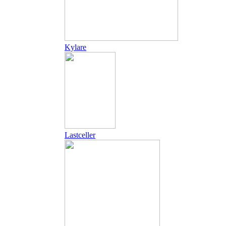
Kylare
Lastceller