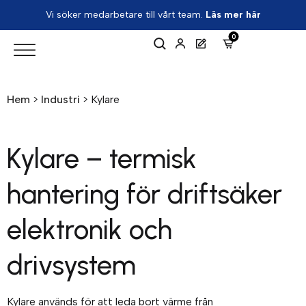
Vi söker medarbetare till vårt team.
Läs mer här
0
Hem
>
Industri
>
Kylare
Kylare – termisk
hantering för driftsäker
elektronik och
drivsystem
Kylare används för att leda bort värme från