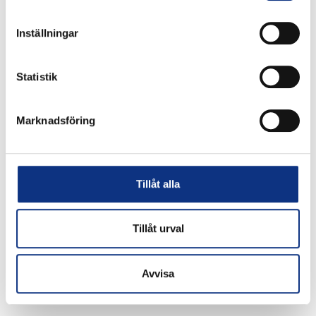
att du godkänner våra
integritetspolicy
Inställningar
Statistik
Om företaget
Marknadsföring
Post- och besöksadress
Stabe AB
Karlsrovägen 60
Tillåt alla
302 41 Halmstad
Sverige
Tillåt urval
Produkter
Industri
Avvisa
Elfordon