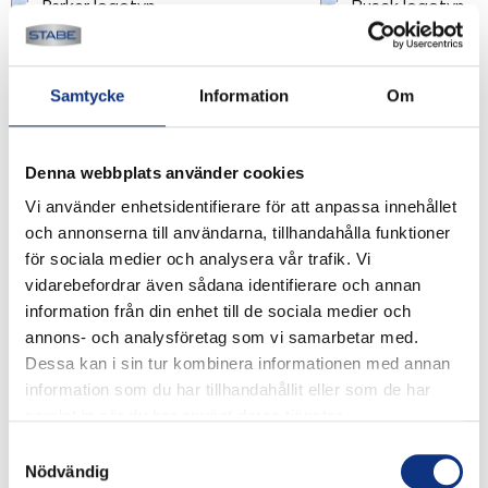
Samtycke
Information
Om
Denna webbplats använder cookies
Vi använder enhetsidentifierare för att anpassa innehållet
och annonserna till användarna, tillhandahålla funktioner
Stabes nyhetsbrev
för sociala medier och analysera vår trafik. Vi
vidarebefordrar även sådana identifierare och annan
information från din enhet till de sociala medier och
Signa upp dig på vår nyhetsbrev.
annons- och analysföretag som vi samarbetar med.
Dessa kan i sin tur kombinera informationen med annan
information som du har tillhandahållit eller som de har
samlat in när du har använt deras tjänster.
Signa upp
Samtyckesval
Nödvändig
Genom att klicka på “Signa upp” dig bekräftar du