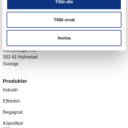
Tillåt alla
Tillåt urval
Om företaget
Post- och besöksadress
Avvisa
Stabe AB
Karlsrovägen 60
302 41 Halmstad
Sverige
Produkter
Industri
Elfordon
Begagnat
Köpvillkor