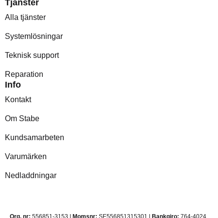
Tjänster
Alla tjänster
Systemlösningar
Teknisk support
Reparation
Info
Kontakt
Om Stabe
Kundsamarbeten
Varumärken
Nedladdningar
Org. nr:
556851-3153 |
Momsnr:
SE556851315301 |
Bankgiro:
764-4024