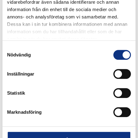
vidarebefordrar även sådana identifierare och annan
information från din enhet till de sociala medier och
annons- och analysföretag som vi samarbetar med.
Dessa kan i sin tur kombinera informationen med annan
information som du har tillhandahållit eller som de har
Stabes
samlat in när du har använt deras tjänster.
Samtyckesval
nyhetsbrev
Nödvändig
Inställningar
Signa upp dig på vår nyhetsbrev.
Statistik
Signa upp
Marknadsföring
Genom att klicka på “Signa upp” dig bekräftar du att
du godkänner våra
integritetspolicy