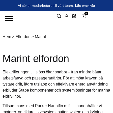
Vi söker medarbetare till vårt team.
Läs mer här
0
Hem
>
Elfordon
>
Marint
Marint elfordon
Elektrifieringen till sjöss ökar snabbt – från mindre båtar till
arbetsfartyg och passagerarfärjor. För att möta kraven på
tystare drift, lägre utsläpp och effektivare energianvändning
erbjuder Stabe komponenter och systemlösningar för marina
eldrivlinor.
Tillsammans med Parker Hannifin m.fl. tillhandahåller vi
motorer, omriktare, styrsystem, batterisystem och kylning