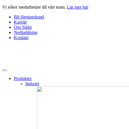
Hoppa
Vi söker medarbetare till vårt team.
Läs mer här
till
Bli företagskund
innehåll
Karriär
Om Stabe
Nedladdning
Kontakt
Produkter
Industri