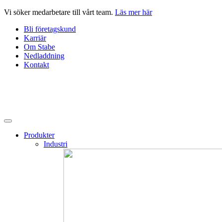
Hoppa
Vi söker medarbetare till vårt team.
Läs mer här
till
Bli företagskund
innehåll
Karriär
Om Stabe
Nedladdning
Kontakt
Produkter
Industri