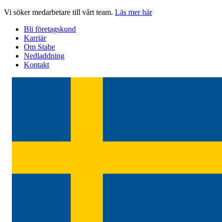
Hoppa
Vi söker medarbetare till vårt team.
Läs mer här
till
Bli företagskund
innehåll
Karriär
Om Stabe
Nedladdning
Kontakt