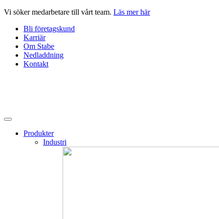
Hoppa
Vi söker medarbetare till vårt team.
Läs mer här
till
Bli företagskund
innehåll
Karriär
Om Stabe
Nedladdning
Kontakt
Produkter
Industri