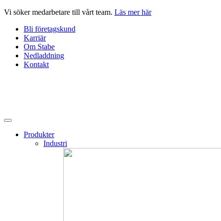
Hoppa
Vi söker medarbetare till vårt team.
Läs mer här
till
Bli företagskund
innehåll
Karriär
Om Stabe
Nedladdning
Kontakt
Produkter
Industri