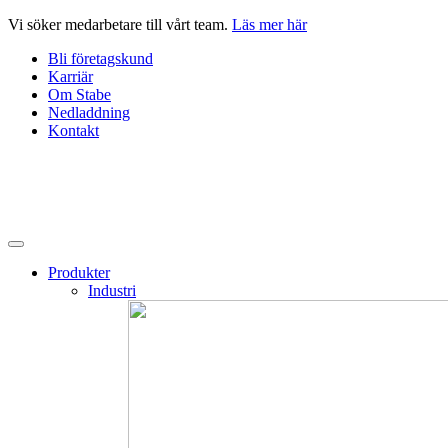
Hoppa
Vi söker medarbetare till vårt team.
Läs mer här
till
Bli företagskund
innehåll
Karriär
Om Stabe
Nedladdning
Kontakt
Produkter
Industri