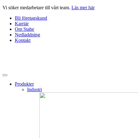
Hoppa
Vi söker medarbetare till vårt team.
Läs mer här
till
Bli företagskund
innehåll
Karriär
Om Stabe
Nedladdning
Kontakt
Produkter
Industri