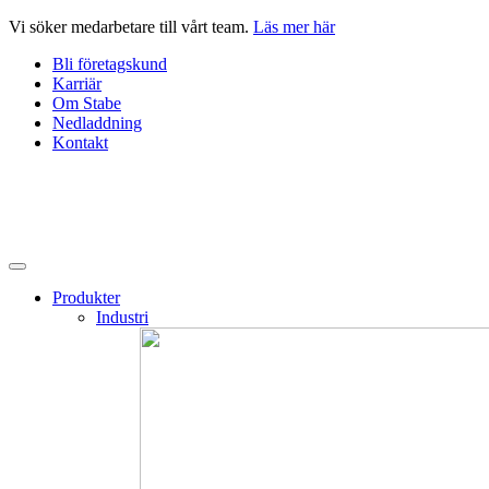
Hoppa
Vi söker medarbetare till vårt team.
Läs mer här
till
Bli företagskund
innehåll
Karriär
Om Stabe
Nedladdning
Kontakt
Produkter
Industri