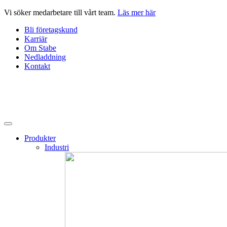
Hoppa
Vi söker medarbetare till vårt team.
Läs mer här
till
Bli företagskund
innehåll
Karriär
Om Stabe
Nedladdning
Kontakt
Produkter
Industri