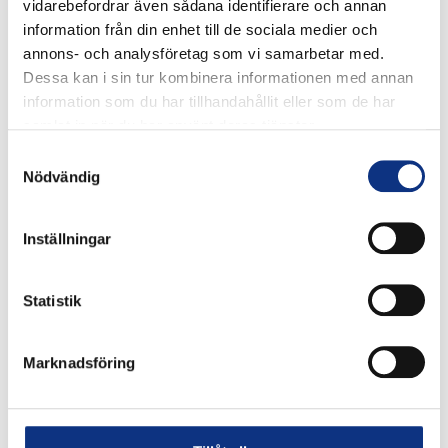
vidarebefordrar även sådana identifierare och annan
information från din enhet till de sociala medier och
annons- och analysföretag som vi samarbetar med.
Dessa kan i sin tur kombinera informationen med annan
information som du har tillhandahållit eller som de har
samlat in när du har använt deras tjänster.
Samtyckesval
Stabes nyhetsbrev
Nödvändig
Inställningar
Signa upp dig på vår nyhetsbrev.
Statistik
Signa upp
Marknadsföring
Genom att klicka på “Signa upp” dig bekräftar du
att du godkänner våra
integritetspolicy