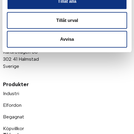
Tillåt alla
Tillåt urval
Om företaget
Post- och besöksadress
Avvisa
Stabe AB
Karlsrovägen 60
302 41 Halmstad
Sverige
Produkter
Industri
Elfordon
Begagnat
Köpvillkor