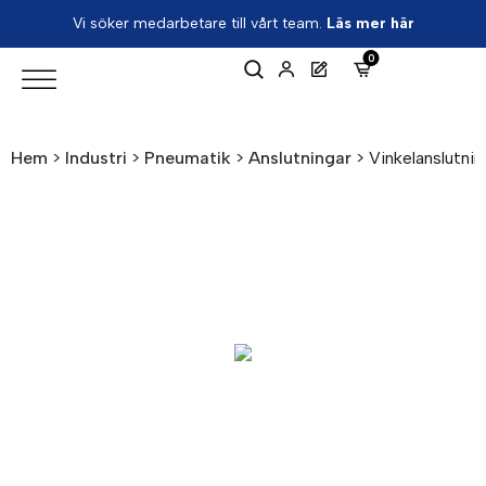
Vi söker medarbetare till vårt team.
Läs mer här
0
Hem
>
Industri
>
Pneumatik
>
Anslutningar
>
Vinkelanslutnin