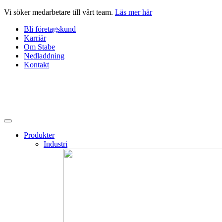
Hoppa
Vi söker medarbetare till vårt team.
Läs mer här
till
Bli företagskund
innehåll
Karriär
Om Stabe
Nedladdning
Kontakt
Produkter
Industri