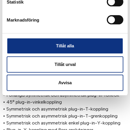
Statistik
• Skottgenomgång
• Symmetrisk blandad skottgenomgång
• Skottgenomgång
Marknadsföring
• Symmetrisk skottvinkelkoppling
• Flera kopplingar
• Symmetrisk och asymmetrisk Y-koppling med flera
Tillåt alla
anslutningar
• T-koppling med flera anslutningar
• 90° vinkelkoppling med flera anslutningar
Tillåt urval
• Rakt block
• Plug-in-kopplingar och tillbehör
• Symmetrisk och asymmetrisk plug-in-rörkrök
Avvisa
• Symmetrisk plug-in-rörkrök
• Förlängd symmetrisk och asymmetrisk plug-in-rörkrök
• 45° plug-in-vinkelkoppling
• Symmetrisk och asymmetrisk plug-in-T-koppling
• Symmetrisk och asymmetrisk plug-in-T-grenkoppling
• Symmetrisk och asymmetrisk enkel plug-in-Y-koppling
• Plug-in-Y-koppling med flera anslutningar