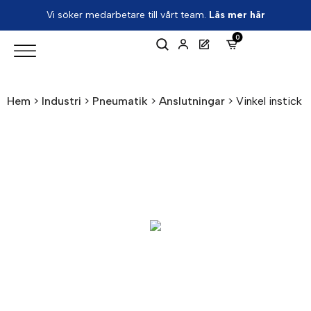
Vi söker medarbetare till vårt team.
Läs mer här
0
Hem
>
Industri
>
Pneumatik
>
Anslutningar
>
Vinkel instick 1