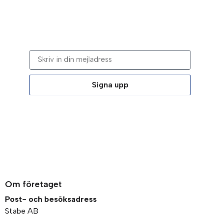
Stabes nyhetsbrev
Signa upp dig på vår nyhetsbrev.
Signa upp
Genom att klicka på “Signa upp” dig bekräftar du
att du godkänner våra
integritetspolicy
Om företaget
Post- och besöksadress
Stabe AB