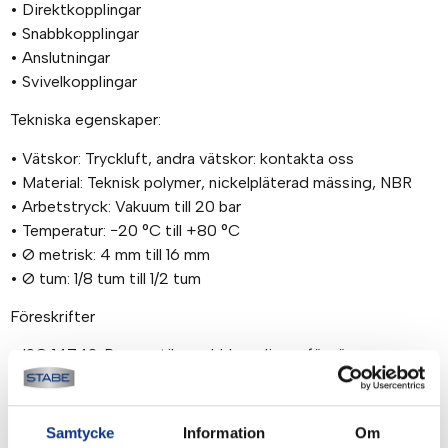
• Direktkopplingar
• Snabbkopplingar
• Anslutningar
• Svivelkopplingar
Tekniska egenskaper:
• Vätskor: Tryckluft, andra vätskor: kontakta oss
• Material: Teknisk polymer, nickelpläterad mässing, NBR
• Arbetstryck: Vakuum till 20 bar
• Temperatur: −20 °C till +80 °C
• Ø metrisk: 4 mm till 16 mm
• Ø tum: 1/8 tum till 1/2 tum
Föreskrifter
• ISO 14743: Pneumatik, snabbkopplingar för rör av
termoplast
• DI: 97/23/EG (PED)
• DI: 2002/95/EG (RoHS), 2011/65/EU
Samtycke
Information
Om