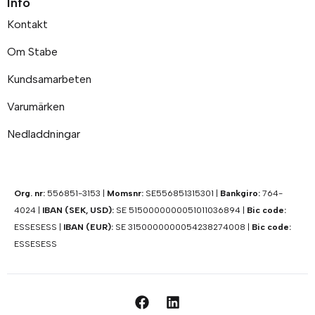
Info
Kontakt
Om Stabe
Kundsamarbeten
Varumärken
Nedladdningar
Org. nr:
556851-3153 |
Momsnr:
SE556851315301 |
Bankgiro:
764-
4024 |
IBAN (SEK, USD):
SE 5150000000051011036894 |
Bic code:
ESSESESS |
IBAN (EUR):
SE 3150000000054238274008 |
Bic code:
ESSESESS