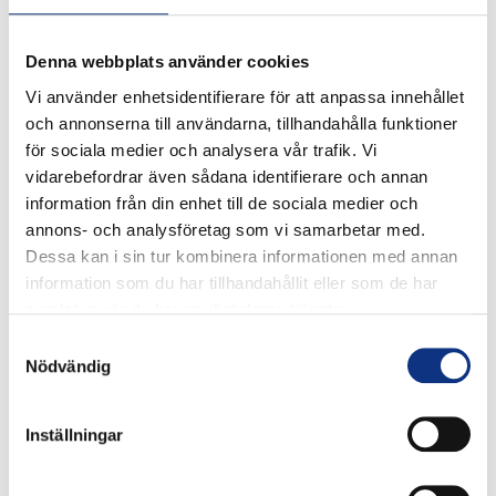
• DI: 1907/2006 (REACH)
Produkttyper:
Denna webbplats använder cookies
• Raka kopplingar
Vi använder enhetsidentifierare för att anpassa innehållet
• Rakt stigrör
och annonserna till användarna, tillhandahålla funktioner
• Vinkelkoppling
för sociala medier och analysera vår trafik. Vi
• Förlängd vinkelkoppling
vidarebefordrar även sådana identifierare och annan
• Rörkrök
information från din enhet till de sociala medier och
• T-grenkoppling
annons- och analysföretag som vi samarbetar med.
• T-koppling
Dessa kan i sin tur kombinera informationen med annan
• Y-koppling
information som du har tillhandahållit eller som de har
• Dubbel Y-koppling
samlat in när du har använt deras tjänster.
• Rör till rör-kopplingar
Samtyckesval
• Symmetrisk och asymmetrisk rör till rör-koppling
Nödvändig
• Symmetrisk och asymmetrisk rörkrök
• Symmetrisk och asymmetrisk T-koppling
• Symmetrisk och asymmetrisk enkel Y-koppling
Inställningar
• Symmetrisk och asymmetrisk korskoppling
• Skottgenomgångskopplingar