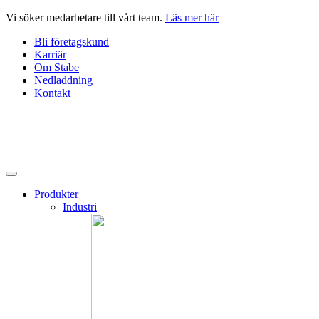
Hoppa
Vi söker medarbetare till vårt team.
Läs mer här
till
Bli företagskund
innehåll
Karriär
Om Stabe
Nedladdning
Kontakt
Produkter
Industri