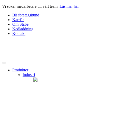
Hoppa
Vi söker medarbetare till vårt team.
Läs mer här
till
Bli företagskund
innehåll
Karriär
Om Stabe
Nedladdning
Kontakt
Produkter
Industri