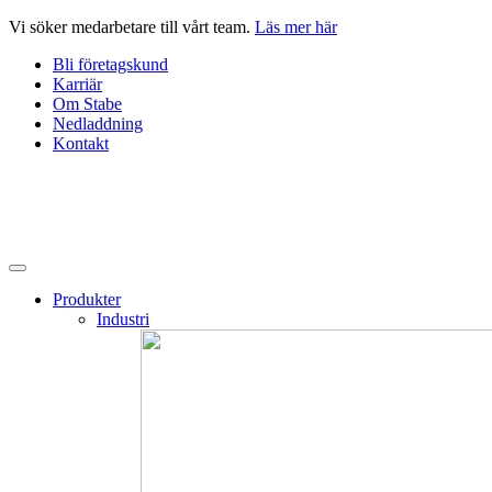
Hoppa
Vi söker medarbetare till vårt team.
Läs mer här
till
Bli företagskund
innehåll
Karriär
Om Stabe
Nedladdning
Kontakt
Produkter
Industri