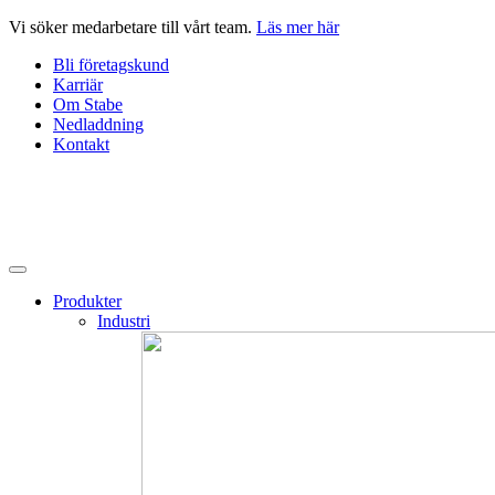
Hoppa
Vi söker medarbetare till vårt team.
Läs mer här
till
Bli företagskund
innehåll
Karriär
Om Stabe
Nedladdning
Kontakt
Produkter
Industri