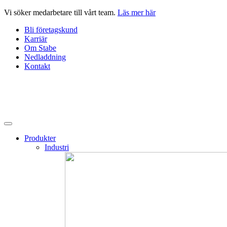
Hoppa
Vi söker medarbetare till vårt team.
Läs mer här
till
Bli företagskund
innehåll
Karriär
Om Stabe
Nedladdning
Kontakt
Produkter
Industri