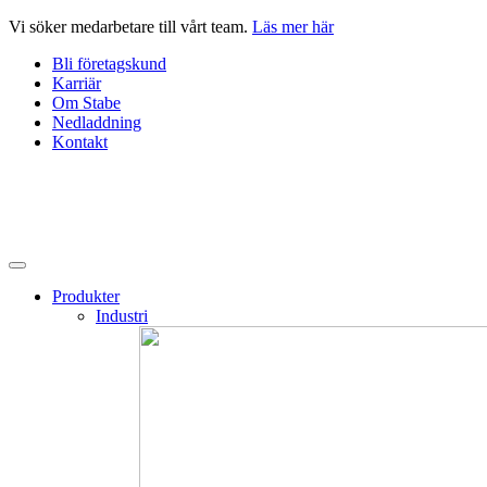
Hoppa
Vi söker medarbetare till vårt team.
Läs mer här
till
Bli företagskund
innehåll
Karriär
Om Stabe
Nedladdning
Kontakt
Produkter
Industri