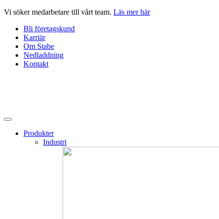
Hoppa
Vi söker medarbetare till vårt team.
Läs mer här
till
Bli företagskund
innehåll
Karriär
Om Stabe
Nedladdning
Kontakt
Produkter
Industri