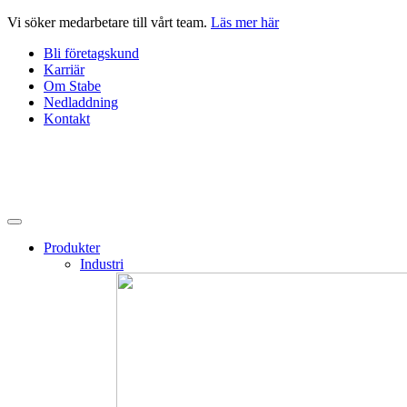
Hoppa
Vi söker medarbetare till vårt team.
Läs mer här
till
Bli företagskund
innehåll
Karriär
Om Stabe
Nedladdning
Kontakt
Produkter
Industri