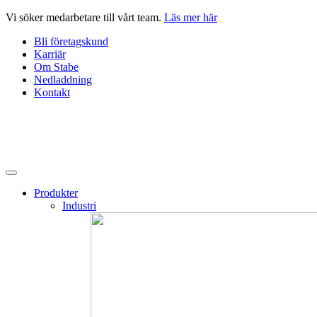
Hoppa
Vi söker medarbetare till vårt team.
Läs mer här
till
Bli företagskund
innehåll
Karriär
Om Stabe
Nedladdning
Kontakt
Produkter
Industri