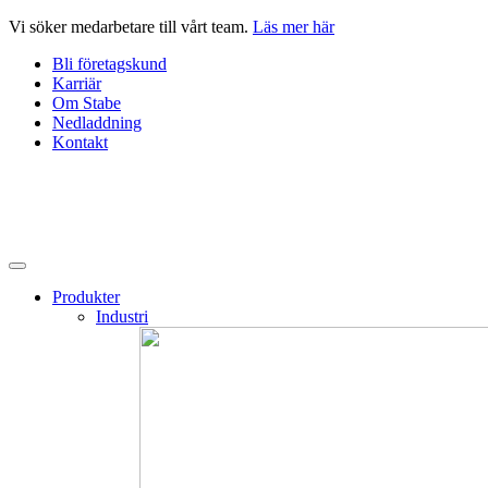
Hoppa
Vi söker medarbetare till vårt team.
Läs mer här
till
Bli företagskund
innehåll
Karriär
Om Stabe
Nedladdning
Kontakt
Produkter
Industri