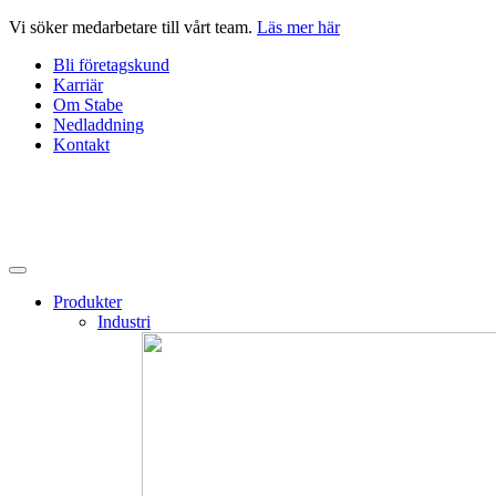
Hoppa
Vi söker medarbetare till vårt team.
Läs mer här
till
Bli företagskund
innehåll
Karriär
Om Stabe
Nedladdning
Kontakt
Produkter
Industri