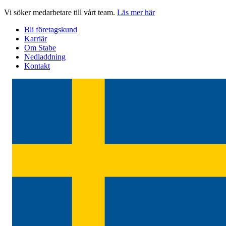
Hoppa
Vi söker medarbetare till vårt team.
Läs mer här
till
Bli företagskund
innehåll
Karriär
Om Stabe
Nedladdning
Kontakt