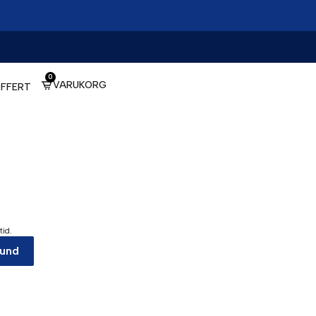
0
VARUKORG
FFERT
tid.
kund