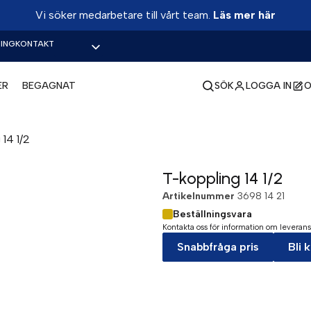
Vi söker medarbetare till vårt team.
Läs mer här
ING
KONTAKT
ER
BEGAGNAT
SÖK
LOGGA IN
O
 14 1/2
T-koppling 14 1/2
Artikelnummer
3698 14 21
Beställningsvara
Kontakta oss för information om leverans
Snabbfråga pris
Bli 