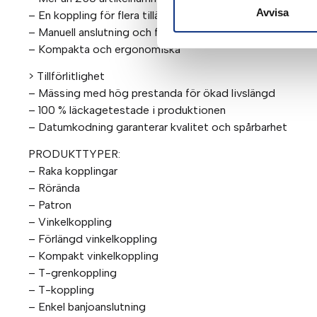
Avvisa
– En koppling för flera tillämpningar: lageroptimering
– Manuell anslutning och frånkoppling
– Kompakta och ergonomiska
> Tillförlitlighet
– Mässing med hög prestanda för ökad livslängd
– 100 % läckagetestade i produktionen
– Datumkodning garanterar kvalitet och spårbarhet
PRODUKTTYPER:
– Raka kopplingar
– Rörända
– Patron
– Vinkelkoppling
– Förlängd vinkelkoppling
– Kompakt vinkelkoppling
– T-grenkoppling
– T-koppling
– Enkel banjoanslutning