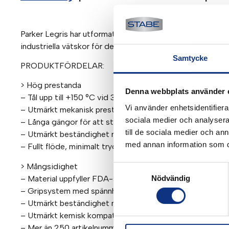
Parker Legris har utformat detta sortiment av metallkoppli
industriella vätskor för de mest krävande miljöer.
Samtycke
PRODUKTFÖRDELAR:
> Hög prestanda
Denna webbplats använder 
– Tål upp till +150 °C vid 30 bar
Vi använder enhetsidentifierar
– Utmärkt mekanisk prestanda
sociala medier och analysera 
– Långa gängor för att stå emot stötar och vibrationer
till de sociala medier och a
– Utmärkt beständighet mot nötning och korrosion tack 
med annan information som du 
– Fullt flöde, minimalt tryckfall
> Mångsidighet
Samtyckesval
– Material uppfyller FDA-standarder
Nödvändig
– Gripsystem med spännhylsor lämpligt både för metallr
– Utmärkt beständighet mot högt tryck and vakuum
– Utmärkt kemisk kompatibilitet
– Mer än 250 artikelnummer