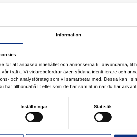
ngar för att uppfylla dina tekniska krav och miljökrav. Det erbj
Information
cookies
e för att anpassa innehållet och annonserna till användarna, tillh
vår trafik. Vi vidarebefordrar även sådana identifierare och anna
nnons- och analysföretag som vi samarbetar med. Dessa kan i sin
vare kemisk nickelplätering med hög fosforhalt
har tillhandahållit eller som de har samlat in när du har använt 
Inställningar
Statistik
ör (spårförsedda) och polymerrör