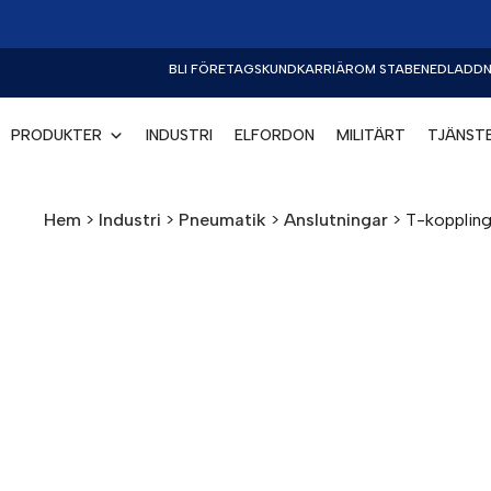
BLI FÖRETAGSKUND
KARRIÄR
OM STABE
NEDLADDN
PRODUKTER
INDUSTRI
ELFORDON
MILITÄRT
TJÄNST
Hem
>
Industri
>
Pneumatik
>
Anslutningar
>
T-koppling