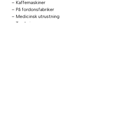
– Kaffemaskiner
– På fordonsfabriker
– Medicinsk utrustning
– Tryckning
– Dimsprutning
– Svetsrobotar
TEKNISKA EGENSKAPER:
– Vätskor: Tryckluft, fett, smörjmedel, vatten
– Material: Kemiskt nickelpläterad mässing, FKM
– Tryck: Vakuum till 30 bar
– Temperatur: –20 °C till +150 °C
– Ø metrisk: 4–14 mm
FÖRESKRIFTER:
>Industri
– ISO 14743: pneumatiska transmissioner, snabbkopplinga
– DI: 97/23/EG (PED)
– DI: 2002/95/EG (RoHS) 2011/65/EG
– RG: 1907/2006 (REACH)