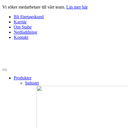
Hoppa
Vi söker medarbetare till vårt team.
Läs mer här
till
Bli företagskund
innehåll
Karriär
Om Stabe
Nedladdning
Kontakt
Produkter
Industri