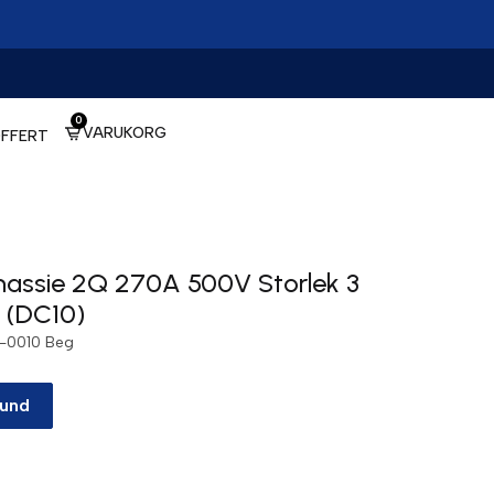
0
VARUKORG
FFERT
hassie 2Q 270A 500V Storlek 3
 (DC10)
-0010 Beg
kund