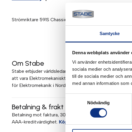
Strömriktare 591S Chassie 2Q 270A 500V Storlek 3 Arm
Samtycke
Denna webbplats använder 
Om Stabe
Vi använder enhetsidentifierar
sociala medier och analysera 
Stabe erbjuder världsledande elektromekanik och pneumati
till de sociala medier och a
att vara Elektromekaniskt Teknisk Center (EMTC) för Parke
med annan information som du 
för Elektromekanik i Norden. Mer om Stabe
Samtyckesval
Nödvändig
Betalning & frakt
Betalning mot faktura, 30 dagar. Fraktkostnad tillkommer. 
AAA-kreditvärdighet.
Köpvillkor
.