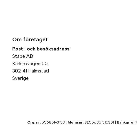
Om företaget
Post- och besöksadress
Stabe AB
Karlsrovägen 60
302 41 Halmstad
Sverige
Org. nr:
556851-3153 |
Momsnr:
SE556851315301 |
Bankgiro:
7