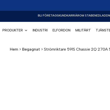
BLI FÖRETAGSKUND
KARRIÄR
OM STABE
NEDLADDN
PRODUKTER
INDUSTRI
ELFORDON
MILITÄRT
TJÄNST
Hem
>
Begagnat
>
Strömriktare 591S Chassie 2Q 270A 