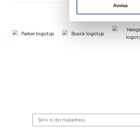
Avvisa
Stabes nyhetsbrev
Signa upp dig på vår nyhetsbrev.
Genom att klicka på “Signa upp” dig bekräftar du a