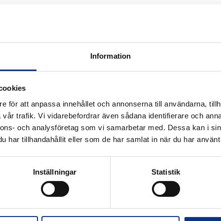
ature – Använd. (DC10)
Information
cookies
e för att anpassa innehållet och annonserna till användarna, tillh
vår trafik. Vi vidarebefordrar även sådana identifierare och anna
k för industriautomation. Vi är stolta
nnons- och analysföretag som vi samarbetar med. Dessa kan i sin
r Hannifin och certifierad distributör
har tillhandahållit eller som de har samlat in när du har använt 
Inställningar
Statistik
Alla priser visas i SEK. Stabe innehar