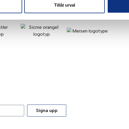
Tillåt urval
Signa upp
tt du godkänner våra
integritetspolicy