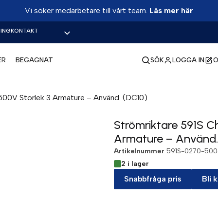
Vi söker medarbetare till vårt team.
Läs mer här
ING
KONTAKT
ER
BEGAGNAT
SÖK
LOGGA IN
O
500V Storlek 3 Armature – Använd. (DC10)
Strömriktare 591S C
Armature – Använd.
Artikelnummer
591S-0270-500
2 i lager
Snabbfråga pris
Bli 