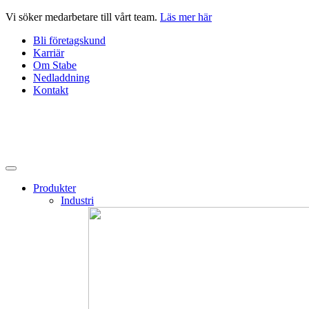
Hoppa
Vi söker medarbetare till vårt team.
Läs mer här
till
Bli företagskund
innehåll
Karriär
Om Stabe
Nedladdning
Kontakt
Produkter
Industri