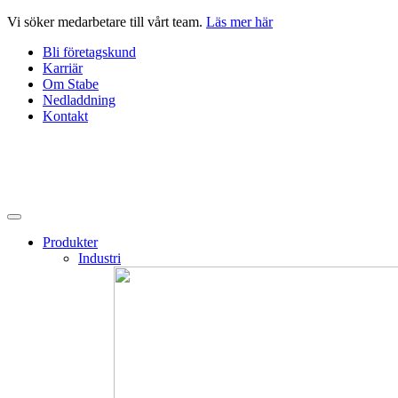
Hoppa
Vi söker medarbetare till vårt team.
Läs mer här
till
Bli företagskund
innehåll
Karriär
Om Stabe
Nedladdning
Kontakt
Produkter
Industri