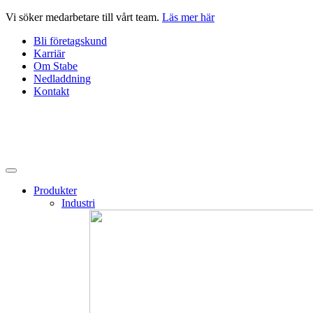
Hoppa
Vi söker medarbetare till vårt team.
Läs mer här
till
Bli företagskund
innehåll
Karriär
Om Stabe
Nedladdning
Kontakt
Produkter
Industri