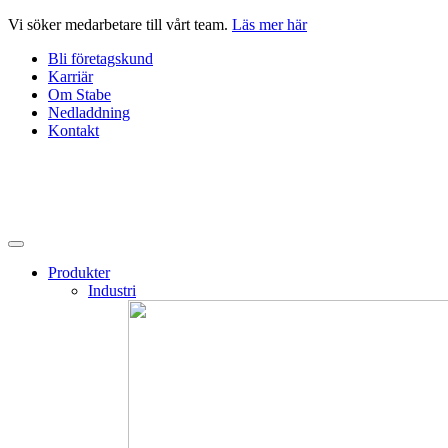
Hoppa
Vi söker medarbetare till vårt team.
Läs mer här
till
Bli företagskund
innehåll
Karriär
Om Stabe
Nedladdning
Kontakt
Produkter
Industri