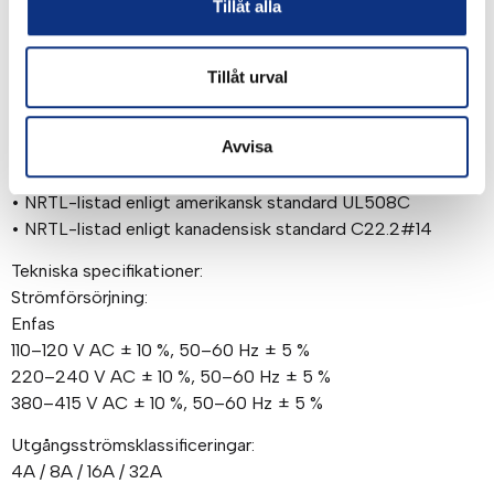
• Strömförstärkning – proportionell och integrerad
Tillåt alla
• Nollhastighetsförskjutning eller tröskelvärde
Standarder:
Tillåt urval
• CE-märkt enligt EN50178 (säkerhetsdirektivet,
lågspänningsdirektivet)
Avvisa
• CE-märkt enligt EN61800-3 (EMC-direktivet) med
externt filter
• NRTL-listad enligt amerikansk standard UL508C
• NRTL-listad enligt kanadensisk standard C22.2#14
Tekniska specifikationer:
Strömförsörjning:
Enfas
110–120 V AC ± 10 %, 50–60 Hz ± 5 %
220–240 V AC ± 10 %, 50–60 Hz ± 5 %
380–415 V AC ± 10 %, 50–60 Hz ± 5 %
Utgångsströmsklassificeringar:
4A / 8A / 16A / 32A