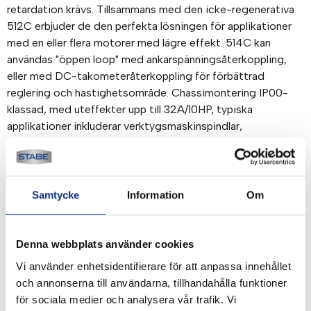
retardation krävs. Tillsammans med den icke-regenerativa
512C erbjuder de den perfekta lösningen för applikationer
med en eller flera motorer med lägre effekt. 514C kan
användas "öppen loop" med ankarspänningsåterkoppling,
eller med DC-takometeråterkoppling för förbättrad
reglering och hastighetsområde. Chassimontering IP00-
klassad, med uteffekter upp till 32A/10HP, typiska
applikationer inkluderar verktygsmaskinspindlar,
tråddragningsmaskiner och lindningsmaskiner/upprullare.
Drag:
• Regenerativ styrning i fyra kvadranter
Samtycke
Information
Om
• Val av 110…500 VAC AC-matning via jumpers
• CE-märkt och EMC-kompatibel
• Logik och matning av växelströmskontaktor
Denna webbplats använder cookies
• Många systemfunktioner
Vi använder enhetsidentifierare för att anpassa innehållet
• Extremt linjära kontrollslingor
och annonserna till användarna, tillhandahålla funktioner
Användarfaciliteter:
för sociala medier och analysera vår trafik. Vi