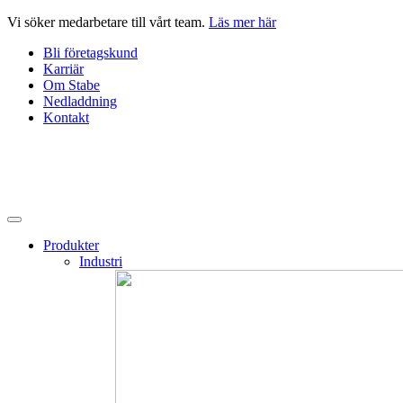
Hoppa
Vi söker medarbetare till vårt team.
Läs mer här
till
Bli företagskund
innehåll
Karriär
Om Stabe
Nedladdning
Kontakt
Produkter
Industri