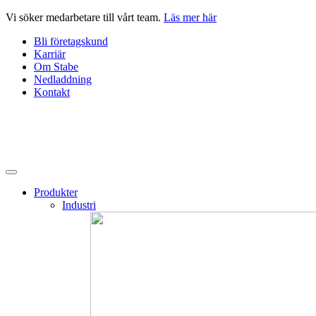
Hoppa
Vi söker medarbetare till vårt team.
Läs mer här
till
Bli företagskund
innehåll
Karriär
Om Stabe
Nedladdning
Kontakt
Produkter
Industri