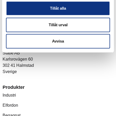
du godkänner våra
integritetspolicy
Tillåt alla
Tillåt urval
Om företaget
Avvisa
Post- och besöksadress
Stabe AB
Karlsrovägen 60
302 41 Halmstad
Sverige
Produkter
Industri
Elfordon
Begagnat