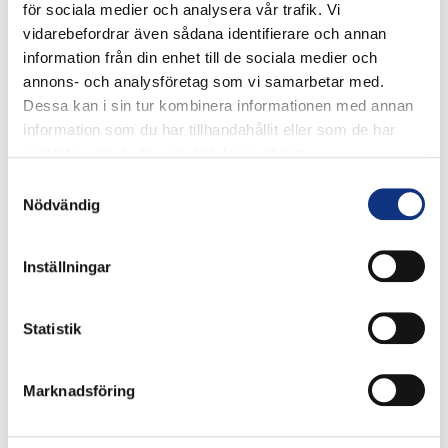
för sociala medier och analysera vår trafik. Vi
vidarebefordrar även sådana identifierare och annan
information från din enhet till de sociala medier och
annons- och analysföretag som vi samarbetar med.
Dessa kan i sin tur kombinera informationen med annan
information som du har tillhandahållit eller som de har
samlat in när du har använt deras tjänster.
Stabes
Samtyckesval
Nödvändig
nyhetsbrev
Inställningar
Signa upp dig på vår nyhetsbrev.
Statistik
Marknadsföring
Signa upp
Genom att klicka på “Signa upp” dig bekräftar du att