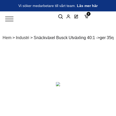
Vi söker medarbetare till vårt team.
Läs mer här
0
Hem
>
Industri
>
Snäckväxel Busck Utväxling 40:1 ->ger 35rpm