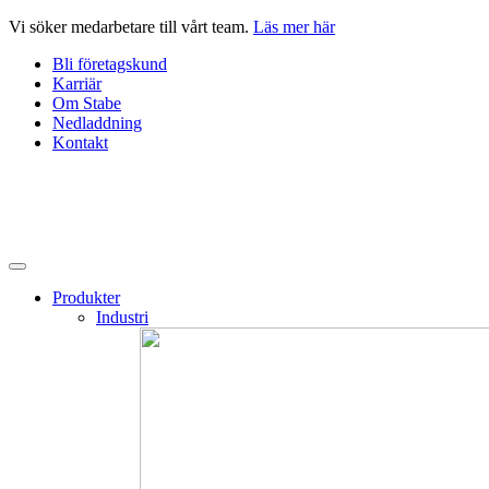
Hoppa
Vi söker medarbetare till vårt team.
Läs mer här
till
Bli företagskund
innehåll
Karriär
Om Stabe
Nedladdning
Kontakt
Produkter
Industri