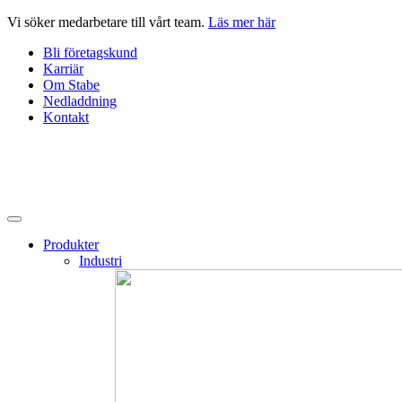
Hoppa
Vi söker medarbetare till vårt team.
Läs mer här
till
Bli företagskund
innehåll
Karriär
Om Stabe
Nedladdning
Kontakt
Produkter
Industri