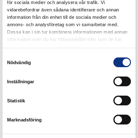
för sociala medier och analysera vår trafik. Vi
vidarebefordrar även sådana identifierare och annan
information från din enhet till de sociala medier och
annons- och analysföretag som vi samarbetar med.
Dessa kan i sin tur kombinera informationen med annan
information som du har tillhandahållit eller som de har
samlat in när du har använt deras tjänster.
Stabes
Samtyckesval
Nödvändig
nyhetsbrev
Inställningar
Signa upp dig på vår nyhetsbrev.
Statistik
Marknadsföring
Signa upp
Genom att klicka på “Signa upp” dig bekräftar du att