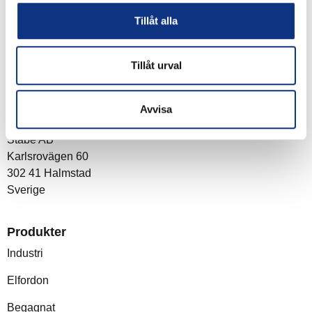
du godkänner våra
integritetspolicy
Tillåt alla
Tillåt urval
Om företaget
Avvisa
Post- och besöksadress
Stabe AB
Karlsrovägen 60
302 41 Halmstad
Sverige
Produkter
Industri
Elfordon
Begagnat