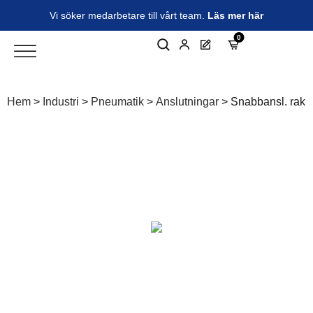
Vi söker medarbetare till vårt team.
Läs mer här
0
Hem
>
Industri
>
Pneumatik
>
Anslutningar
>
Snabbansl. rak