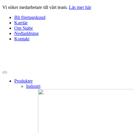
Hoppa
Vi söker medarbetare till vårt team.
Läs mer här
till
Bli företagskund
innehåll
Karriär
Om Stabe
Nedladdning
Kontakt
Produkter
Industri