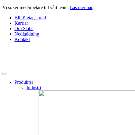
Hoppa
Vi söker medarbetare till vårt team.
Läs mer här
till
Bli företagskund
innehåll
Karriär
Om Stabe
Nedladdning
Kontakt
Produkter
Industri