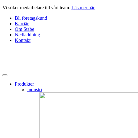
Hoppa
Vi söker medarbetare till vårt team.
Läs mer här
till
Bli företagskund
innehåll
Karriär
Om Stabe
Nedladdning
Kontakt
Produkter
Industri