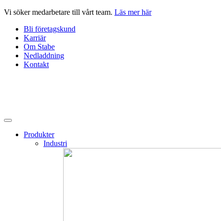
Hoppa
Vi söker medarbetare till vårt team.
Läs mer här
till
Bli företagskund
innehåll
Karriär
Om Stabe
Nedladdning
Kontakt
Produkter
Industri