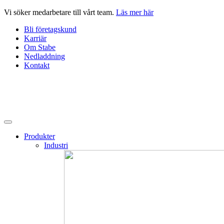
Hoppa
Vi söker medarbetare till vårt team.
Läs mer här
till
Bli företagskund
innehåll
Karriär
Om Stabe
Nedladdning
Kontakt
Produkter
Industri